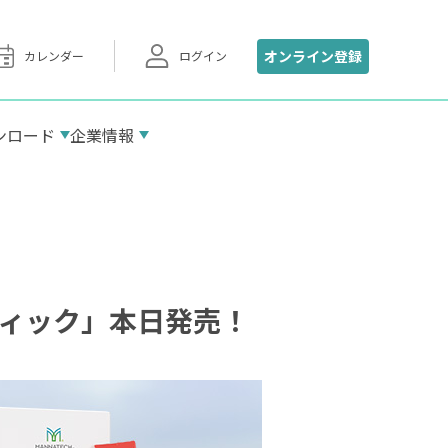
オンライン登録
カレンダー
ログイン
ンロード
企業情報
加盟団体
マナテックサロン東京
ティック」本日発売！
アクセス