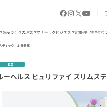
製品づくりの理念
マナテックビジネス
定期刊行物
ダウ
ムスティック」本日発売！
「原料」へのこだわり
高品質のアロエ
糖質栄養素とは
製品
ビタミンBのお話
ルーヘルス ピュリファイ スリムス
鉄分のお話
ビタミンB1
血糖値のお話
ナイアシン（ビタミンB3）
ビタミンB6
ビタミンB12