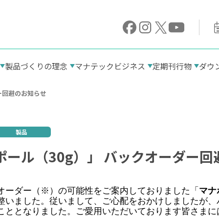
製品づくりの理念
マナテックビジネス
定期刊行物
ダウ
ー回避のお知らせ
「原料」へのこだわり
高品質のアロエ
糖質栄養素とは
製品
ビタミンBのお話
ポール（30g）」 バックオーダー回
鉄分のお話
ビタミンB1
血糖値のお話
ナイアシン（ビタミンB3）
ビタミンB6
オーダー（※）の可能性をご案内しておりました「
マナポ
ビタミンB12
整いました。従いまして、ご心配をおかけしましたが、
こととなりました。ご愛用いただいております皆さまに