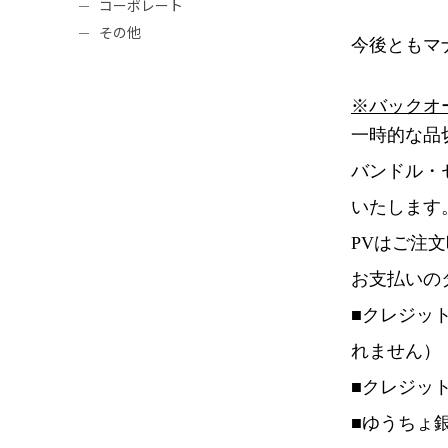
コーポレート
その他
今後ともマ
※バックオ
一時的な品
バンドル・
いたします
PVはご注
お支払いの
■クレジッ
れません）
■クレジッ
■ゆうちょ