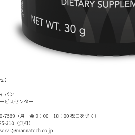
せ】
ャパン
ービスセンター
630-7569（月－金 9：00－18：00 祝日を除く）
925-310（無料）
rv1@mannatech.co.jp