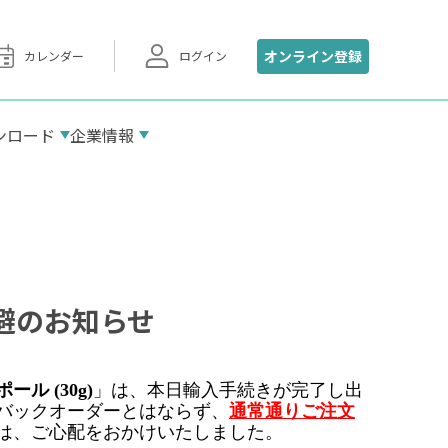
オンライン登録
カレンダー
ログイン
ンロード
企業情報
加盟団体
マナテックサロン東京
避のお知らせ
アクセス
ール (30g)
」は、本日輸入手続きが完了し出
バックオーダーとはならず、
通常通りご注文
は、ご心配をおかけいたしました。