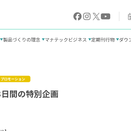
製品づくりの理念
マナテックビジネス
定期刊行物
ダウ
「原料」へのこだわり
高品質のアロエ
糖質栄養素とは
プロモーション
ビタミンBのお話
3日間の特別企画
鉄分のお話
ビタミンB1
血糖値のお話
ナイアシン（ビタミンB3）
ビタミンB6
ビタミンB12