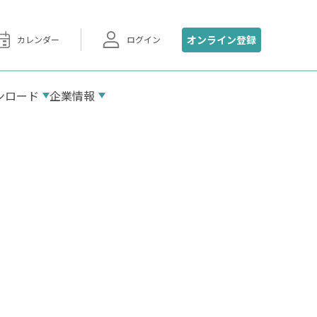
オンライン登録
カレンダー
ログイン
ンロード
企業情報
加盟団体
マナテックサロン東京
アクセス